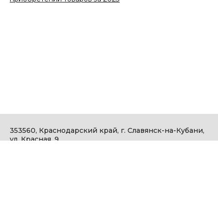
353560, Краснодарский край, г. Славянск-на-Кубани,
ул. Красная, 9
тел.: 8 (86146) 5-54-98 (доб.7137\7105)
факс: 2-22-73
email: sekretar@ngte.rosneft.ru
АО «Нефтегазтехнология-Энергия» © 2006-2026
Политика конфиденциальности