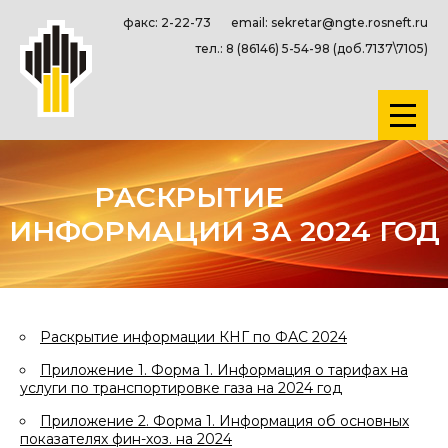
факс: 2-22-73
email: sekretar@ngte.rosneft.ru
тел.: 8 (86146) 5-54-98 (доб.7137\7105)
РАСКРЫТИЕ
ИНФОРМАЦИИ ЗА 2024 ГОД
Раскрытие информации КНГ по ФАС 2024
Приложение 1. Форма 1. Информация о тарифах на
услуги по транспортировке газа на 2024 год
Приложение 2. Форма 1. Информация об основных
показателях фин-хоз. на 2024